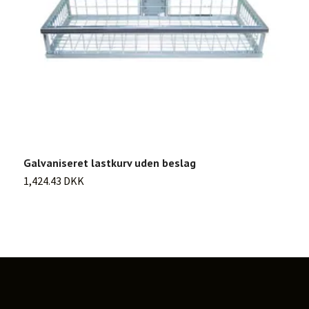
Galvaniseret lastkurv uden beslag
L
1,424.43 DKK
U