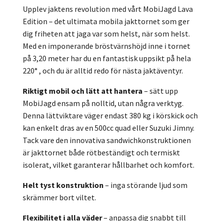
Upplev jaktens revolution med vårt MobiJagd Lava
Edition – det ultimata mobila jakttornet som ger
dig friheten att jaga var som helst, när som helst.
Med en imponerande bröstvärnshöjd inne i tornet
på 3,20 meter har du en fantastisk uppsikt på hela
220° , och du är alltid redo för nästa jaktäventyr.
Riktigt mobil och lätt att hantera
– sätt upp
MobiJagd ensam på nolltid, utan några verktyg.
Denna lättviktare väger endast 380 kg i körskick och
kan enkelt dras av en 500cc quad eller Suzuki Jimny.
Tack vare den innovativa sandwichkonstruktionen
är jakttornet både rötbeständigt och termiskt
isolerat, vilket garanterar hållbarhet och komfort.
Helt tyst konstruktion
– inga störande ljud som
skrämmer bort viltet.
Flexibilitet i alla väder
– anpassa dig snabbt till