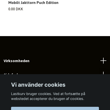
Mobilt Jakttorn Puch Edition
M
0.00 DKK
0
Virksomheden
Sidefod menu
Vi använder cookies
Sociale medier
Lastkurv bruger cookies. Ved at fortsætte på
webstedet accepterer du brugen af cookies.