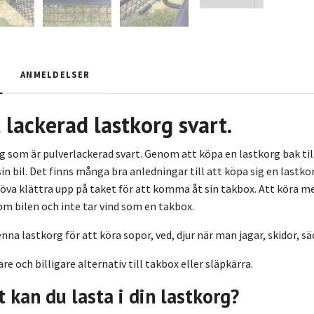
ANMELDELSER
lackerad lastkorg svart.
rg som är pulverlackerad svart. Genom att köpa en lastkorg bak ti
i sin bil. Det finns många bra anledningar till att köpa sig en last
ehöva klättra upp på taket för att komma åt sin takbox. Att köra 
om bilen och inte tar vind som en takbox.
na lastkorg för att köra sopor, ved, djur när man jagar, skidor, 
e och billigare alternativ till takbox eller släpkärra.
 kan du lasta i din lastkorg?