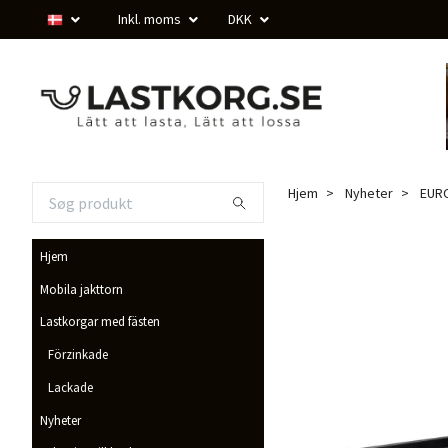
Inkl. moms
DKK
Hjem
Nyheter
EURO
Hjem
Mobila jakttorn
Lastkorgar med fästen
Förzinkade
Lackade
Nyheter