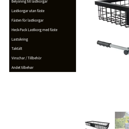
Belysning till lastkorgar
Lastkorgar utan fäste
Fästen för lastkorgar
Heck-Pack Lastkorg med fäste
Lastsikring
Taktält
Vinschar / Tillbehör
Andet tilbehør