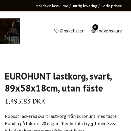
Praktiske lastkurve / Hurtig levering / Gode priser
0
Ønskelisten
Indkøbskurv
EUROHUNT lastkorg, svart,
89x58x18cm, utan fäste
1,495.83 DKK
Robust lackerad svart lastkorg från Eurohunt med fäste.
Handla på faktura 20 dagar eller betala tryggt med Svea!
Alltid snabba leveranser från eget lager.