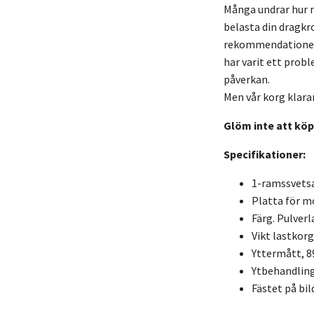
Många undrar hur m
belasta din dragkr
rekommendationer.
har varit ett probl
påverkan.
Men vår korg klara
Glöm inte att köpa
Specifikationer:
1-ramssvetsa
Platta för m
Färg. Pulverl
Vikt lastkorg.
Yttermått, 
Ytbehandling
Fästet på bil