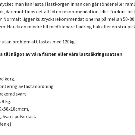
ycket man kan lasta i lastkorgen innan den går sönder eller ramlar
ok, däremot finns det alltid en rekommendation i ditt fordons ins
 Normalt ligger kultrycksrekommendationerna på mellan 50-80kg.
em. Har du en mindre bil med klenare fjädring bak eller en stor pi
r utan problem att lastas med 120kg.
 till något av våra fästen eller våra lastsäkringssatser!
d korg.
ontering av fästanordning.
ackerad svart
 9 kg.
89x58x18cmcm,
: Svart pulverlack
den ej