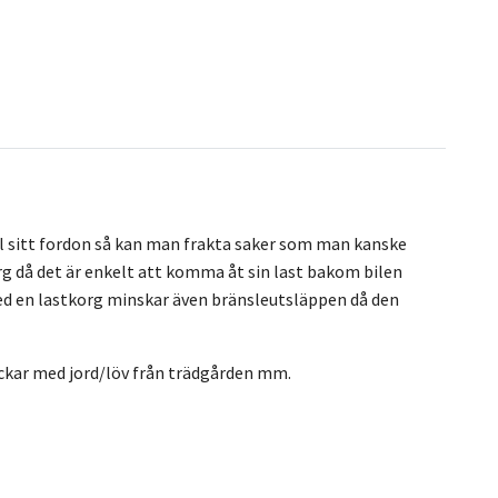
ll sitt fordon så kan man frakta saker som man kanske
korg då det är enkelt att komma åt sin last bakom bilen
med en lastkorg minskar även bränsleutsläppen då den
säckar med jord/löv från trädgården mm.