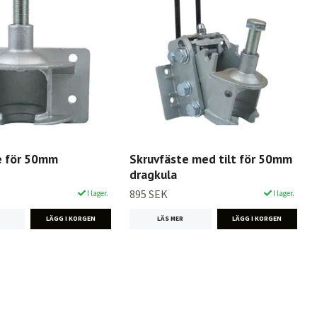
e för 50mm
Skruvfäste med tilt för 50mm
dragkula
895 SEK
I lager.
I lager.
LÄS MER