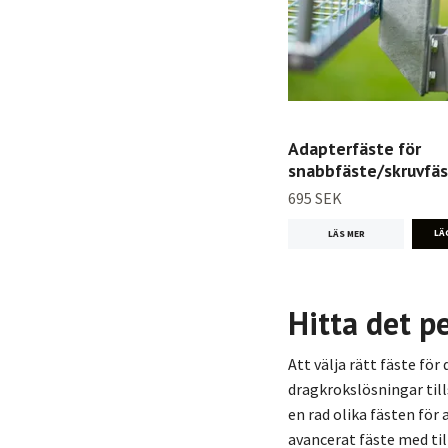
Adapterfäste för
snabbfäste/skruvfä
695 SEK
LÄS MER
Hitta det p
Att välja rätt fäste för
dragkrokslösningar till
en rad olika fästen för
avancerat fäste med til