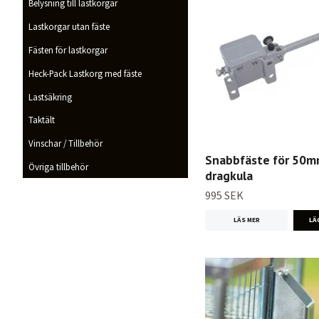
Belysning till lastkorgar
Lastkorgar utan fäste
Fästen för lastkorgar
Heck-Pack Lastkorg med fäste
Lastsäkring
Taktält
Vinschar / Tillbehör
Snabbfäste för 50
Övriga tillbehör
dragkula
995 SEK
LÄS MER