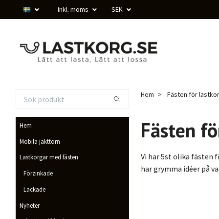
Inkl. moms
SEK
Hem
Fästen för lastko
Fästen fö
Hem
Mobila jakttorn
Vi har 5st olika fästen 
Lastkorgar med fästen
har grymma idéer på vad
Förzinkade
Lackade
Nyheter