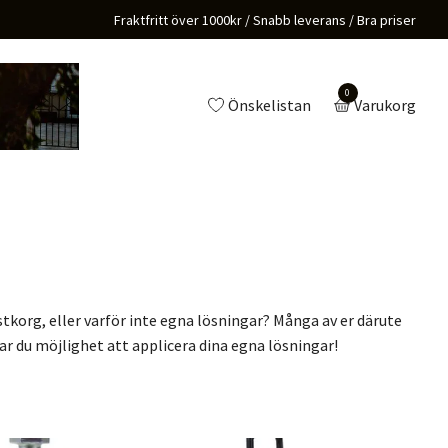
Fraktfritt över 1000kr / Snabb leverans / Bra priser
0
Önskelistan
Varukorg
lastkorg, eller varför inte egna lösningar? Många av er därute
har du möjlighet att applicera dina egna lösningar!