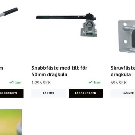
mm
Snabbfäste med tilt för
Skruvfäst
50mm dragkula
dragkula
1 295 SEK
595 SEK
I lager.
I lager.
LÄS MER
LÄS MER