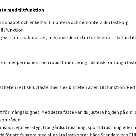
te med tiltfunktion
om snabbt och enkelt vill montera och demontera din lastkorg.
iltfunktion
et som snabbfästet, men med den extra fördelen att du kan tilta
 en mer permanent och robust montering. Idealisk för tunga last
heten i ett skruvfäste med flexibiliteten av en tiltfunktion. Perf
t för mångsidighet. Med detta fäste kan du justera höjden på din
gsområden
nsporterar verktyg, trädgårdsutrustning, sportutrustning eller nå
de för att fungera med alla våra lastkorgar, både Standard och EU