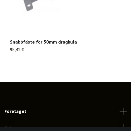
Snabbfäste för 50mm dragkula
S
95,42 €
1
Företaget
Fotmeny