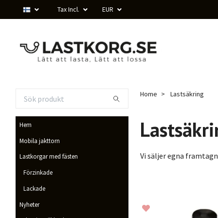
Tax Incl.
EUR
Home
Lastsäkring
Lastsäkri
Hem
Mobila jakttorn
Vi säljer egna framtagn
Lastkorgar med fästen
Förzinkade
Lackade
Nyheter