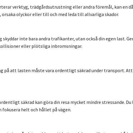
erar verktyg, trädgårdsutrustning eller andra föremål, kan en dåli
orsaka olyckor eller till och med leda till allvarliga skador.
g skyddar inte bara andra trafikanter, utan också din egen last. 
kollisioner eller plötsliga inbromsningar.
g på att lasten måste vara ordentligt säkrad under transport. Att i
 ordentligt säkrad kan göra din resa mycket mindre stressande. Du b
an fokusera helt och hållet på vägen.