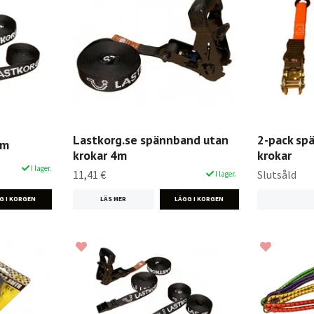
Lastkorg.se spännband utan
2-pack sp
em
krokar 4m
krokar
I lager.
11,41 €
Slutsåld
I lager.
G I KORGEN
LÄS MER