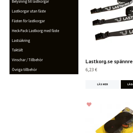
Belysning till lastkorgar
Lastkorgar utan fäste
Fästen för lastkorgar
Heck-Pack Lastkorg med fäste
Lastsäkring
Taktält
Vinschar / Tillbehör
Lastkorg.se spännr
6,23 €
Övriga tillbehör
LÄS MER
LÄG