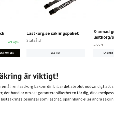
8-armad g
ck
Lastkorg.se säkringspaket
lastkorg/l
Slutsåld
I lager.
5,66 €
LÄS MER
LÄS MER
äkring är viktigt!
remål i en lastkorg bakom din bil, är det absolut nödvändigt att s
ler; det handlar om att garantera säkerheten för dig, dina medpassa
ga lastsäkringslösningar som lastnät, spännband eller andra säkri