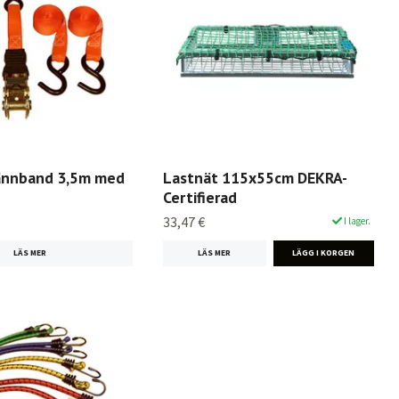
ännband 3,5m med
Lastnät 115x55cm DEKRA-
Certifierad
33,47 €
I lager.
LÄS MER
LÄS MER