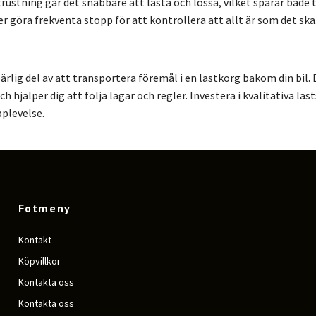
rustning går det snabbare att lasta och lossa, vilket sparar både 
r göra frekventa stopp för att kontrollera att allt är som det ska
rlig del av att transportera föremål i en lastkorg bakom din bil. 
ch hjälper dig att följa lagar och regler. Investera i kvalitativa l
plevelse.
Fotmeny
Kontakt
Köpvillkor
Kontakta oss
Kontakta oss