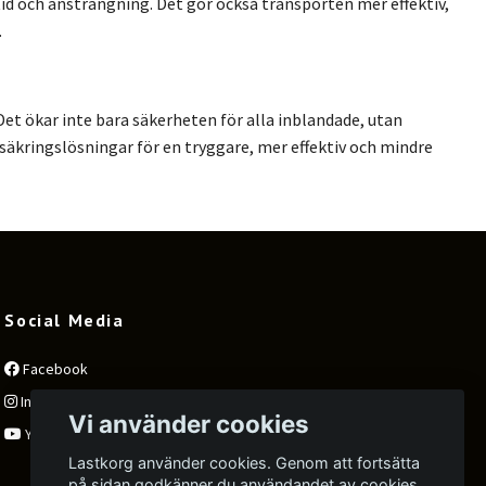
tid och ansträngning. Det gör också transporten mer effektiv,
.
Det ökar inte bara säkerheten för alla inblandade, utan
astsäkringslösningar för en tryggare, mer effektiv och mindre
Social Media
Facebook
Instagram
Vi använder cookies
YouTube
Lastkorg använder cookies. Genom att fortsätta
på sidan godkänner du användandet av cookies.