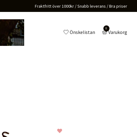
Fraktfritt över 1000kr / Snabb leverans / Bra priser
0
Önskelistan
Varukorg