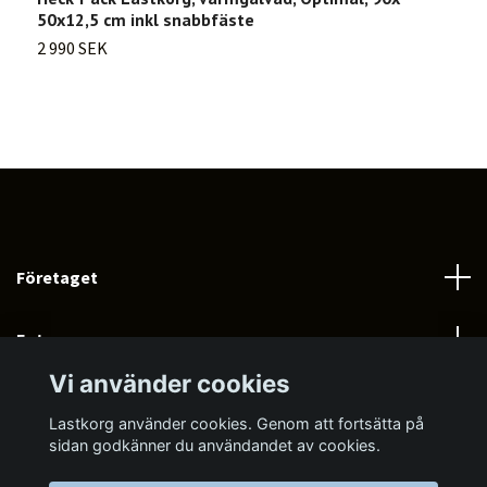
50x12,5 cm inkl snabbfäste
5
2 990 SEK
3
Företaget
Fotmeny
Vi använder cookies
Sociala medier
Lastkorg använder cookies. Genom att fortsätta på
sidan godkänner du användandet av cookies.