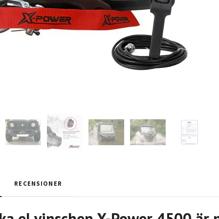
RECENSIONER
ska el vinschen X-Power 4500 är 