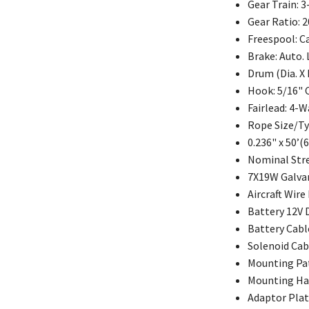
Gear Train: 
Gear Ratio: 2
Freespool: C
Brake: Auto.
Drum (Dia. X
Hook: 5/16" 
Fairlead: 4-W
Rope Size/T
0.236" x 50’
Nominal Stre
7X19W Galvan
Aircraft Wire
Battery 12V
Battery Cabl
Solenoid Cab
Mounting Pa
Mounting Ha
Adaptor Pla