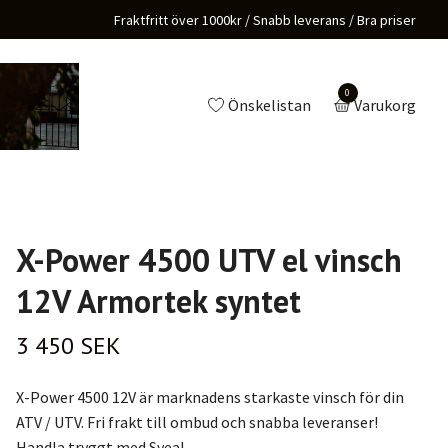
Fraktfritt över 1000kr / Snabb leverans / Bra priser
0
Önskelistan
Varukorg
X-Power 4500 UTV el vinsch
12V Armortek syntet
3 450 SEK
X-Power 4500 12V är marknadens starkaste vinsch för din
ATV / UTV. Fri frakt till ombud och snabba leveranser!
Handla tryggt med Svea!