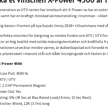
neration av UTV-serien har inneburit att X-Power nu har en exte
la samt har en kraftigt minskad värmeutveckling i trumman - vilket
ig kanon i fronten på nya Suzuki Jimny 2018+ tillsammans med vå
perfekta vinschen för bärgning av mindre fordon och ATV / UTV f
r av hög kvalité med solida mässingskontakter och kraftfulla 4
ationen utvecklar mindre värme, är dubbelkapslad och försedd med
 planetväxel i massivt stål och både lin/vajerguide och fästen är i 
X-Power 4500:
Line Pull: 4500 Ib.
 ATV / UTV
DC 1.3 HP Permanent Magnet
ower Out: Yes
ating: 5% (45 Sec at Max Rated Load;14 min, 15 Sec Rest)
roller: Wired, 12ft (3.7m) long