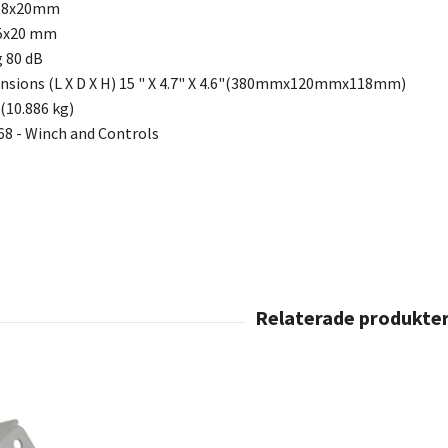
x M8x20mm
5x20 mm
 80 dB
nsions (L X D X H) 15 " X 4.7" X 4.6"(380mmx120mmx118mm)
(10.886 kg)
 68 - Winch and Controls