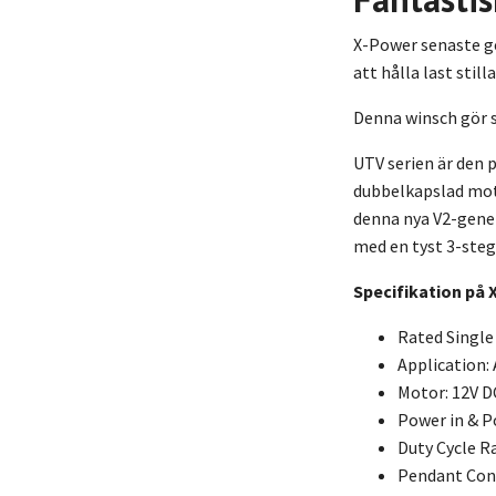
X-Power senaste ge
att hålla last stil
Denna winsch gör s
UTV serien är den 
dubbelkapslad moto
denna nya V2-gener
med en tyst 3-stegs
Specifikation på 
Rated Single 
Application:
Motor: 12V 
Power in & P
Duty Cycle R
Pendant Cont