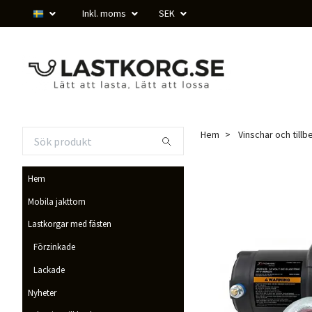
Inkl. moms
SEK
Hem
Vinschar och tillb
Hem
Mobila jakttorn
Lastkorgar med fästen
Förzinkade
Lackade
Nyheter