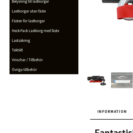
Belysning till lastkorgar
Lastkorgar utan fäste
Fästen för lastkorgar
Heck-Pack Lastkorg med fäste
Lastsäkring
Taktält
Vinschar / Tillbehör
Övriga tillbehör
INFORMATION
Fantasti