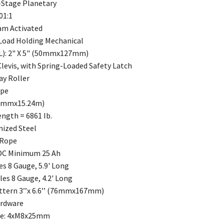
3-Stage Planetary
01:1
am Activated
 Load Holding Mechanical
 L): 2" X 5" (50mmx127mm)
Clevis, with Spring-Loaded Safety Latch
ay Roller
ype
(6mmx15.24m)
ngth = 6861 Ib.
ized Steel
 Rope
 DC Minimum 25 Ah
es 8 Gauge, 5.9' Long
les 8 Gauge, 4.2' Long
ttern 3’’x 6.6’’ (76mmx167mm)
rdware
te: 4xM8x25mm