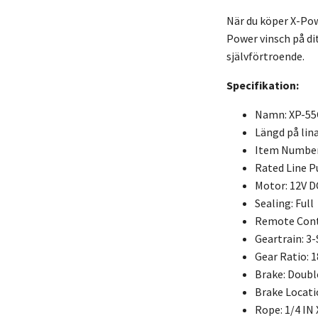
När du köper X-Powe
Power vinsch på di
självförtroende.
Specifikation:
Namn: XP-55
Längd på lin
Item Number
Rated Line Pu
Motor: 12V 
Sealing: Full
Remote Contr
Geartrain: 3
Gear Ratio: 1
Brake: Doubl
Brake Locati
Rope: 1/4 IN 