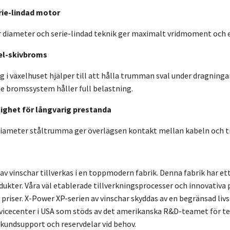
rie-lindad motor
 diameter och serie-lindad teknik ger maximalt vridmoment och 
el-skivbroms
 i växelhuset hjälper till att hålla trumman sval under dragninga
rje bromssystem håller full belastning.
tlighet för långvarig prestanda
iameter ståltrumma ger överlägsen kontakt mellan kabeln och
av vinschar tillverkas i en toppmodern fabrik. Denna fabrik har e
dukter. Våra väl etablerade tillverkningsprocesser och innovativa 
riser. X-Power XP-serien av vinschar skyddas av en begränsad livst
servicecenter i USA som stöds av det amerikanska R&D-teamet för 
 kundsupport och reservdelar vid behov.