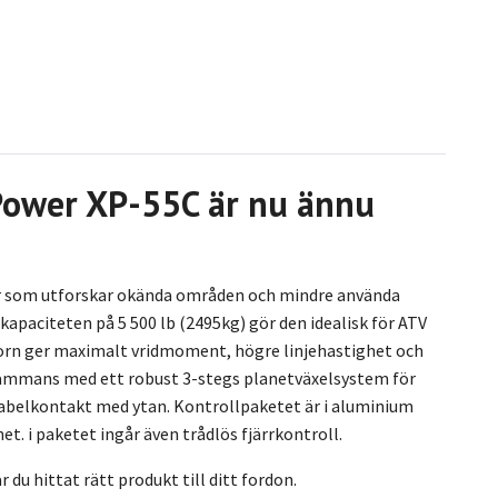
Power XP-55C är nu ännu
ster som utforskar okända områden och mindre använda
kapaciteten på 5 500 lb (2495kg) gör den idealisk för ATV
orn ger maximalt vridmoment, högre linjehastighet och
sammans med ett robust 3-stegs planetväxelsystem för
kabelkontakt med ytan. Kontrollpaketet är i aluminium
t. i paketet ingår även trådlös fjärrkontroll.
r du hittat rätt produkt till ditt fordon.