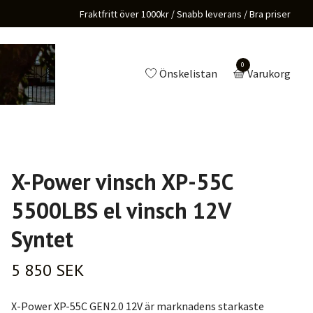
Fraktfritt över 1000kr / Snabb leverans / Bra priser
0
Önskelistan
Varukorg
X-Power vinsch XP-55C
5500LBS el vinsch 12V
Syntet
5 850 SEK
X-Power XP-55C GEN2.0 12V är marknadens starkaste