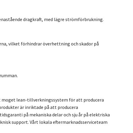
enastående dragkraft, med lägre strömförbrukning.
rna, vilket förhindrar överhettning och skador på
 trumman.
tt moget lean-tillverkningssystem för att producera
produkter är inriktade på att producera
idsgaranti på mekaniska delar och sju år på elektriska
teknisk support. Vårt lokala eftermarknadsserviceteam