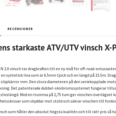
RECENSIONER
ns starkaste ATV/UTV vinsch X-
 2.0 vinsch tar dragkraften till en ny nivå för off-road-entusia
r en syntetisk lina som är 6.5mm tjock och en längd på 15.5m. Drag
 / släpkärror mm. Den stora diameteren på den seriekopplade mot
kning. Det patenterade dubbel-skivbromssystemet fungerar till
tslivslängd. Med en trumma på 2,75 tum ger vinschen överlägset 
hetsskruvar som skyddar mot stöld och säkrar vinschen till fordone
insch som håller den absolut högsta kvalitén och till rätt pris så ha