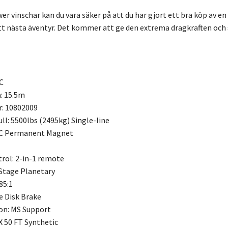
r vinschar kan du vara säker på att du har gjort ett bra köp av en p
tt nästa äventyr. Det kommer att ge den extrema dragkraften och
C
a: 15.5m
: 10802009
ll: 5500lbs (2495kg) Single-line
DC Permanent Magnet
ol: 2-in-1 remote
-Stage Planetary
85:1
e Disk Brake
on: MS Support
X 50 FT Synthetic