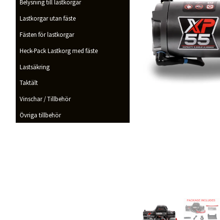
Belysning till lastkorgar
Lastkorgar utan fäste
Fästen för lastkorgar
Heck-Pack Lastkorg med fäste
Lastsäkring
Taktält
Vinschar / Tillbehör
Övriga tillbehör