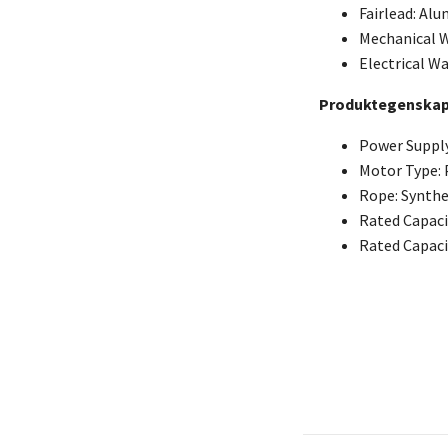
Fairlead: Al
Mechanical W
Electrical Wa
Produktegenskap
Power Supply
Motor Type:
Rope: Synthe
Rated Capaci
Rated Capaci