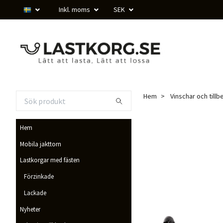
Inkl. moms
SEK
Hem
Vinschar och tillb
Hem
Mobila jakttorn
Lastkorgar med fästen
Förzinkade
Lackade
Nyheter