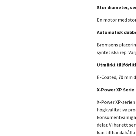
Stor diameter, se
En motor med stor
Automatisk dubb
Bromsens placering
syntetiska rep. Va
Utmärkt tillförli
E-Coated, 70 mm d
X-Power XP Serie
X-Power XP-serien 
högkvalitativa pro
konsumentvänliga p
delar. Vi har ett 
kan tillhandahålla