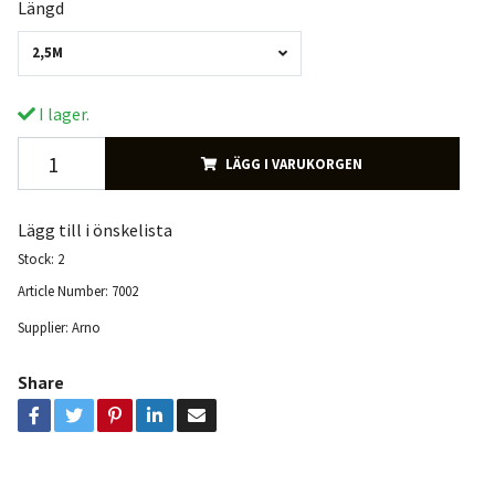
Längd
2,5M
I lager.
LÄGG I VARUKORGEN
Lägg till i önskelista
Stock:
2
Article Number:
7002
Supplier:
Arno
Share