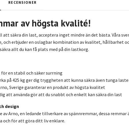
RECENSIONER
mar av högsta kvalité!
l att säkra din last, acceptera inget mindre än det bästa. Våra s
ge, och erbjuder en oslagbar kombination av kvalitet, hållbarhet o
äkra allt du kan få plats med på din lastkorg.
för en stabil och säker surrning
rka på 425 kg ger dig tryggheten att kunna säkra även tunga laste
Arno, Sverige garanterar en produkt av högsta kvalitet
ig att använda gör att du snabbt och enkelt kan säkra din last
ch design
ige av Arno, en ledande tillverkare av spännremmar, dessa remmar ä
a och för att göra ditt liv enklare.