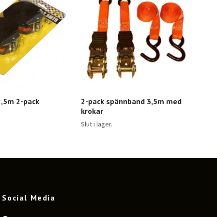
,5m 2-pack
2-pack spännband 3,5m med
8-a
krokar
las
5,66
Slut i lager.
Social Media