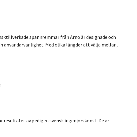
vensktillverkade spännremmar från Arno är designade och
ch användarvänlighet. Med olika längder att välja mellan,
r
r resultatet av gedigen svensk ingenjörskonst. De är