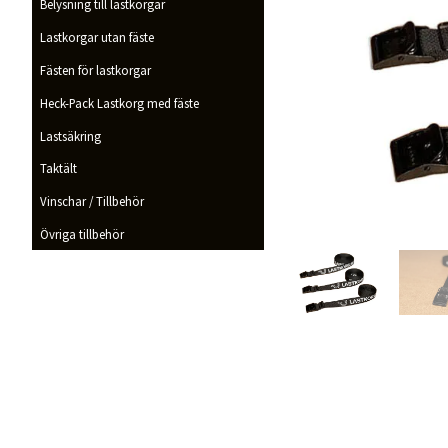
Belysning till lastkorgar
Lastkorgar utan fäste
Fästen för lastkorgar
Heck-Pack Lastkorg med fäste
Lastsäkring
Taktält
Vinschar / Tillbehör
Övriga tillbehör