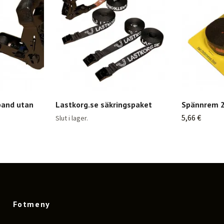
band utan
Lastkorg.se säkringspaket
Spännrem 2
5,66 €
Slut i lager.
Fotmeny