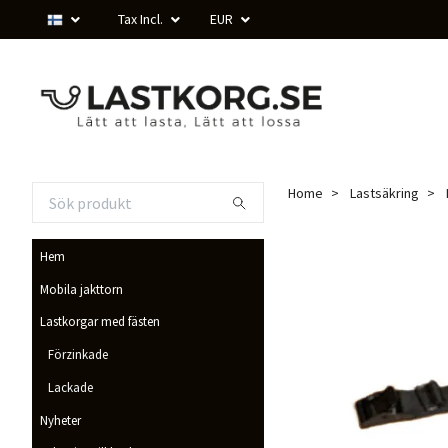
Tax Incl.
EUR
Home
Lastsäkring
Hem
Mobila jakttorn
Lastkorgar med fästen
Förzinkade
Lackade
Nyheter