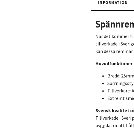
INFORMATION
Spännrem
När det kommer til
tillverkade i Sveri
kan dessa remmar s
Huvudfunktioner
Bredd: 25mm 
Surrningssty
Tillverkare: 
Extremt smid
Svensk kvalitet o
Tillverkade i Sver
byggda för att håll