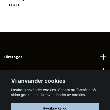
11,41 €
6
Företaget
Fotmeny
Vi använder cookies
Social Media
Lastkorg använder cookies. Genom att fortsätta på
sidan godkänner du användandet av cookies.
Hyväksy kaikki