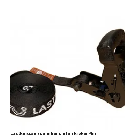
Lastkorg.se spännband utan krokar 4m
L