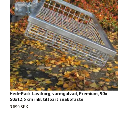
Heck-Pack Lastkorg, varmgalvad, Premium, 90x
H
50x12,5 cm inkl tiltbart snabbfäste
5
3 690 SEK
5